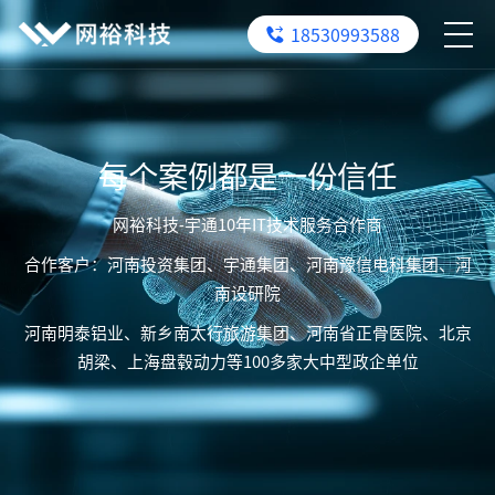
18530993588
每个案例都是一份信任
网裕科技-宇通10年IT技术服务合作商
合作客户：河南投资集团、宇通集团、河南豫信电科集团、河
南设研院
河南明泰铝业、新乡南太行旅游集团、河南省正骨医院、北京
胡梁、上海盘毂动力等100多家大中型政企单位