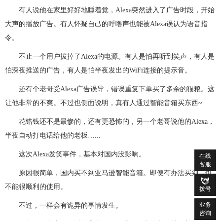
有人说他在家里好好地睡着觉，Alexa突然进入了广告时段，开始
大声的播放广告。有人怀疑自己的呼噜声也能被Alexa误认为语音指
令。
不止一个用户拔掉了Alexa的电源。有人是怕再听到笑声，有人是
怕深夜推送的广告，有人是怕半夜发出的WiFi连接的提示音。
还有个老哥受Alexa广告误导，错误重复下单买了多余的猫粮。这
让他非常的不爽。不过也侧面说明，真有人通过智能音箱买东西~
花错钱还不是最惨的，还有更恐怖的，另一个老哥说他的Alexa，
半夜自动打电话给他的老板…...
这次Alexa发笑事件，基本对国内没影响。
在线
客服
原因很简单，国内买不到亚马逊智能音箱。即便有办法买到，也

不能很顺利的使用。
拨号
业务
不过，一样会有诡异的事情发生。
咨询