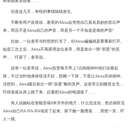
制智能家居设备……
但是这几天，奇怪的事情陆续发生。
不断有用户反馈说，家里的Alexa会突然自己莫名其妙的笑出声
来，而且不是Alexa自己的声音，而是另一个不知道是谁的声音!
比如，一位老哥当时想把灯关了，但Alexa偏偏就是要重新打开。
如是三次之后，Alexa不再搭理这位老哥，而是发出一阵“邪恶”的笑
声……吓尿了，老哥说。
还有一位老哥说，Alexa负责每天早上7点响闹钟叫他们全家起
床，不过当时他身体状况不好，想赖一下床，于是让Alexa关掉闹钟。
没想到，Alexa随后发出一阵“巫婆”般的笑声。这老哥立刻睡意全无，
吓得直接从床上跳下来。赶紧把Alexa的电源拔了……
有人说她站在智能音箱6米开外的地方，什么也没说，然后就听见
Alexa自己HA-HA-HA地笑了起来。留下她一脸懵逼……突然一笑，吓
人一跳。